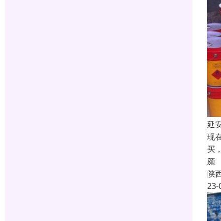
延
现
买
颜
陕
23-