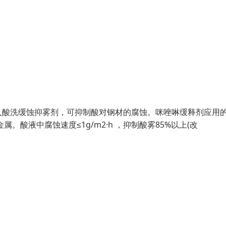
入酸洗缓蚀抑雾剂，可抑制酸对钢材的腐蚀。咪唑啉缓释剂应用
酸液中腐蚀速度≤1g/m2·h ，抑制酸雾85%以上(改