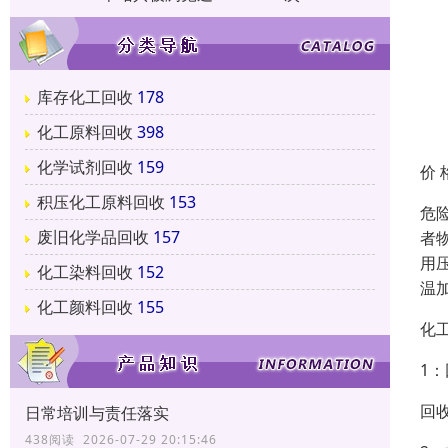
库存化工回收
178
化工原料回收
398
化学试剂回收
159
价 
积压化工原料回收
153
危
废旧化学品回收
157
者
用
化工染料回收
152
温
化工颜料回收
155
化
1
回
日常培训与责任落实
438阅读 2026-07-29 20:15:46