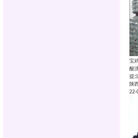
宝
酸
提
陕
22-